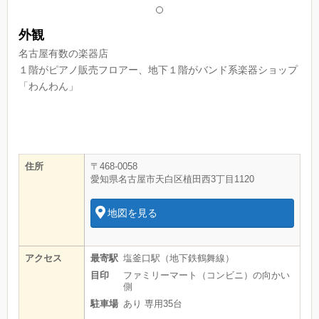
外観
外
名古屋有数の楽器店
名
ップ
１階がピアノ販売フロアー、地下１階がバンド系楽器ショップ
１
「わんわん」
「
住所
〒468-0058
愛知県名古屋市天白区植田西3丁目1120
地図を見る
アクセス
最寄駅
塩釜口駅（地下鉄鶴舞線）
目印
ファミリーマート（コンビニ）の向かい
側
駐車場
あり 専用35台