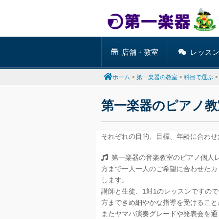
Skip
to
店舗・教室
レッス
content
ホーム
>
第一楽器の教室
>
科目で選ぶ
第一楽器のピアノ教
それぞれの目的、目標、年齢に合わせ
第一楽器の音楽教室のピアノ個人
方まで一人一人のご希望に合わせたカ
します。
講師と生徒、1対1のレッスンですの
方まできめ細やかな指導を受けること
またヤマハ演奏グレードや発表会を通