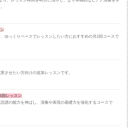
より、レッスン時間を40分に増やし、より本格的なピアノ演奏を学
す。
スン
、ゆっくりペースでレッスンしたい方におすすめの月2回コースで
充実させたい方向けの追加レッスンです。
 月3回レッスン
、読譜の能力を伸ばし、演奏や表現の基礎力を強化するコースで